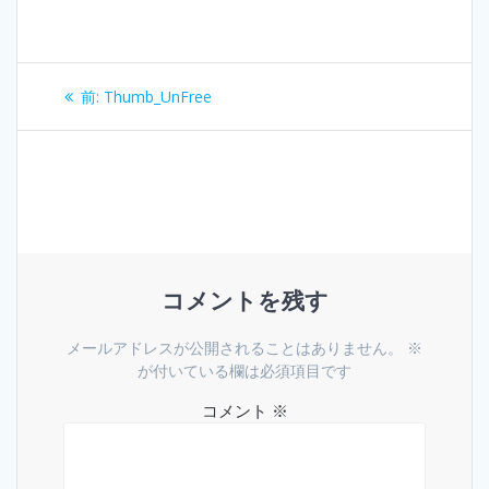
投
過
前:
Thumb_UnFree
稿
去
の
ナ
投
稿:
ビ
ゲ
コメントを残す
ー
シ
メールアドレスが公開されることはありません。
※
が付いている欄は必須項目です
ョ
コメント
※
ン