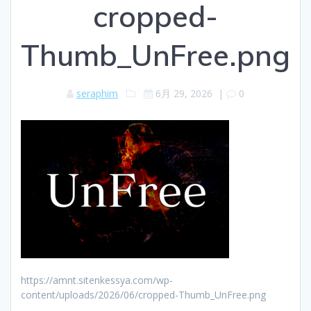
cropped-
Thumb_UnFree.png
seraphim
6月 29, 2026
|
0
https://amnt.sitenkessya.com/wp-
content/uploads/2026/06/cropped-Thumb_UnFree.png