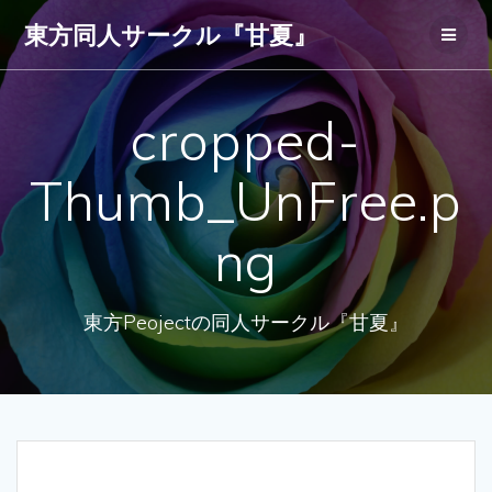
コ
東方同人サークル『甘夏』
ン
テ
ン
ツ
cropped-
へ
ス
キ
Thumb_UnFree.p
ッ
プ
ng
東方Peojectの同人サークル『甘夏』