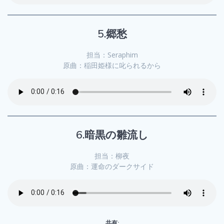
5.郷愁
担当：Seraphim
原曲：稲田姫様に叱られるから
6.暗黒の雛流し
担当：柳夜
原曲：運命のダークサイド
共有: