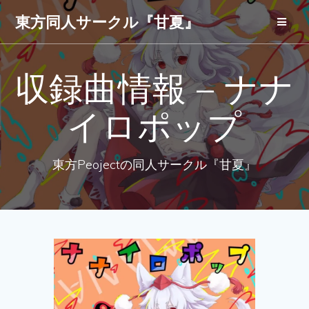
コ
東方同人サークル『甘夏』
ン
テ
ン
ツ
収録曲情報 – ナナ
へ
ス
キ
イロポップ
ッ
プ
東方Peojectの同人サークル『甘夏』