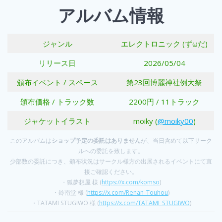
アルバム情報
ジャンル
エレクトロニック (ずωだ)
リリース日
2026/05/04
頒布イベント / スペース
第23回博麗神社例大祭
頒布価格 / トラック数
2200円 / 11トラック
ジャケットイラスト
moiky (
@moiky00
)
このアルバムは
ショップ予定の委託はありません
が、当日含めて以下サーク
ルへの委託を致します。
少部数の委託につき、頒布状況はサークル様方の出展されるイベントにて直
接ご確認ください。
・狐夢想屋 様 (
https://x.com/komso
)
・鈴南堂 様 (
https://x.com/Renan_Touhou
)
・TATAMI STUGIWO 様 (
https://x.com/TATAMI_STUGIWO
)