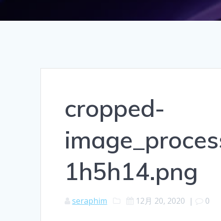
cropped-
image_proces
1h5h14.png
seraphim
12月 20, 2020
|
0