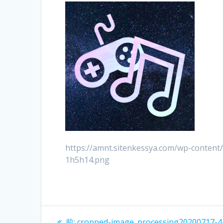
https://amnt.sitenkessya.com/wp-conten
1h5h14.png
投
過
前:
cropped-image_processing20200717-4