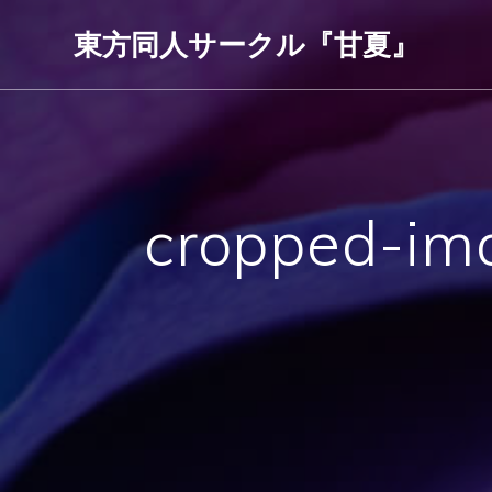
コ
東方同人サークル『甘夏』
ン
テ
ン
ツ
へ
ス
キ
cropped-im
ッ
プ