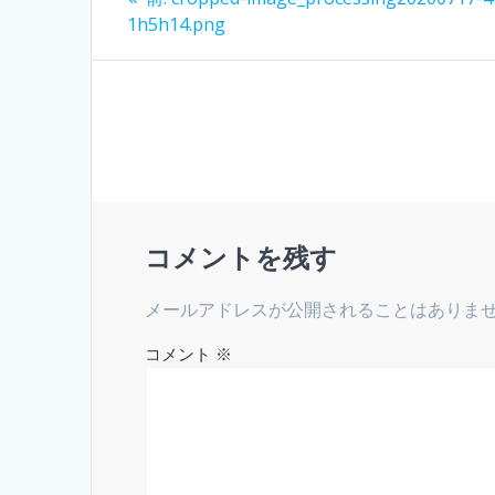
去
稿
1h5h14.png
の
投
ナ
稿:
ビ
ゲ
ー
コメントを残す
シ
メールアドレスが公開されることはありま
ョ
コメント
※
ン