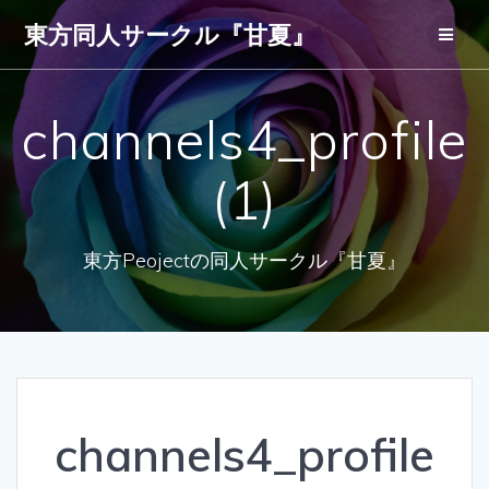
コ
東方同人サークル『甘夏』
ン
テ
ン
ツ
channels4_profile
へ
ス
キ
(1)
ッ
プ
東方Peojectの同人サークル『甘夏』
channels4_profile