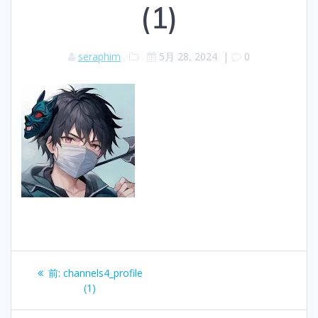
(1)
seraphim
5月 28, 2024
|
0
投
過
前:
channels4_profile
稿
去
(1)
の
投