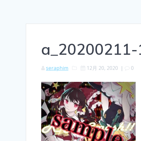
a_20200211-
seraphim
12月 20, 2020
|
0