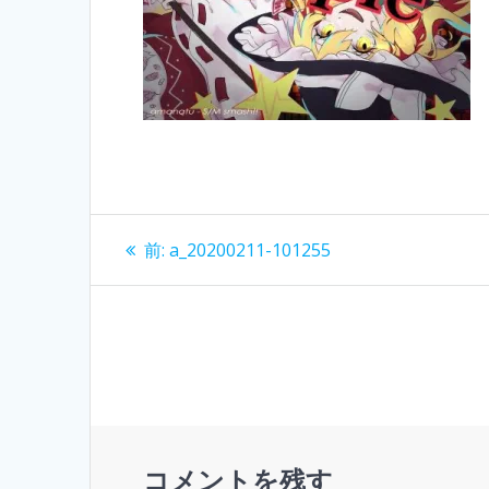
投
過
前:
a_20200211-101255
去
稿
の
投
ナ
稿:
ビ
ゲ
コメントを残す