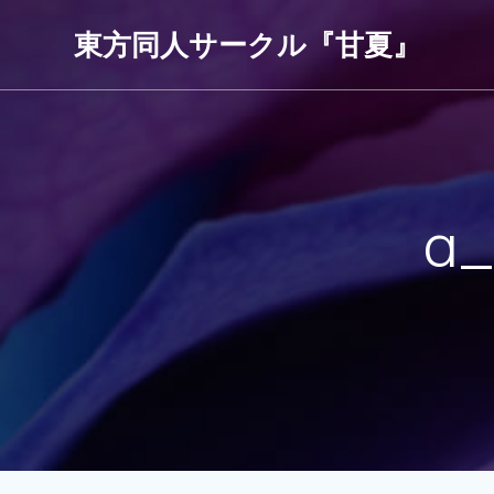
コ
東方同人サークル『甘夏』
ン
テ
ン
ツ
へ
ス
キ
a
ッ
プ