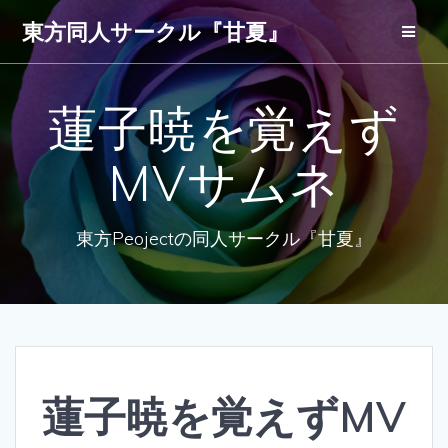
コ
東方同人サークル『甘夏』
ン
テ
ン
ツ
蓮子暁を覚えず
へ
ス
キ
MVサムネ
ッ
プ
東方Peojectの同人サークル『甘夏』
蓮子暁を覚えずMV