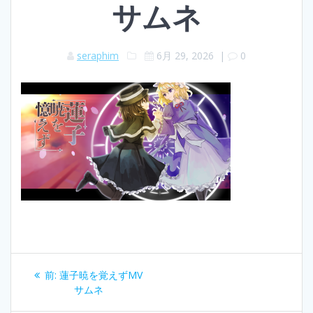
サムネ
seraphim
6月 29, 2026
|
0
投
過
前:
蓮子暁を覚えずMV
稿
去
サムネ
の